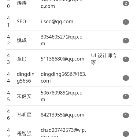
涛涛
2
0
q.com
4
SEO
i-seo@qq.com
1
1
4
305460527@qq.co
姚成
1
2
m
4
UI 设计师专
童彤
51138680@qq.com
1
3
家
4
dingdin
dingding5656@163.
1
4
g5656
com
4
506780989@qq.co
宋健安
1
5
m
4
孙明星
84213955@qq.com
1
6
4
chzq20742573@vip.
程智强
1
7
qq.com