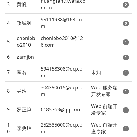
huangfan@wafa.co
3
黄帆
2
m.cn
95111938@163.co
4
攻城狮
0
m
chenleb
chenlebo2010@12
5
1
o2010
6.com
6
zamjbn
1
594158308@qq.co
7
匿名
未知
1
m
304290615@qq.co
Web 服务端
8
吴浩
1
m
开发专家
Web 前端开
9
罗正烨
6185763@qq.com
1
发专家
1
252535600@qq.co
Web 前端开
李典胜
1
0
m
发专家