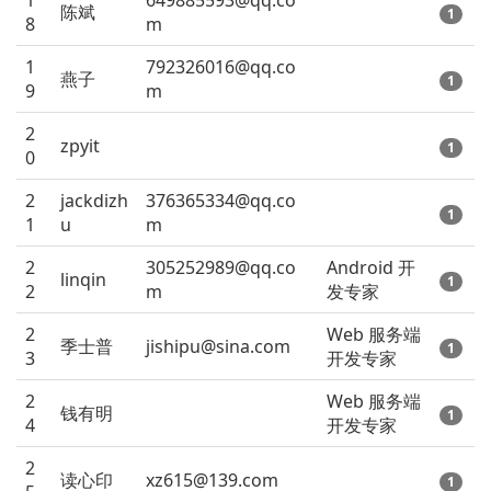
1
649885593@qq.co
陈斌
1
8
m
1
792326016@qq.co
燕子
1
9
m
2
zpyit
1
0
2
jackdizh
376365334@qq.co
1
1
u
m
2
305252989@qq.co
Android 开
linqin
1
2
m
发专家
2
Web 服务端
季士普
jishipu@sina.com
1
3
开发专家
2
Web 服务端
钱有明
1
4
开发专家
2
读心印
xz615@139.com
1