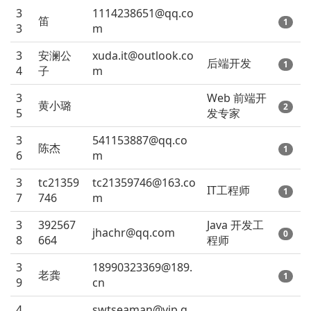
3
1114238651@qq.co
笛
1
3
m
3
安澜公
xuda.it@outlook.co
后端开发
1
4
子
m
3
Web 前端开
黄小璐
2
5
发专家
3
541153887@qq.co
陈杰
1
6
m
3
tc21359
tc21359746@163.co
IT工程师
1
7
746
m
3
392567
Java 开发工
jhachr@qq.com
0
8
664
程师
3
18990323369@189.
老龚
1
9
cn
4
swtseaman@vip.q