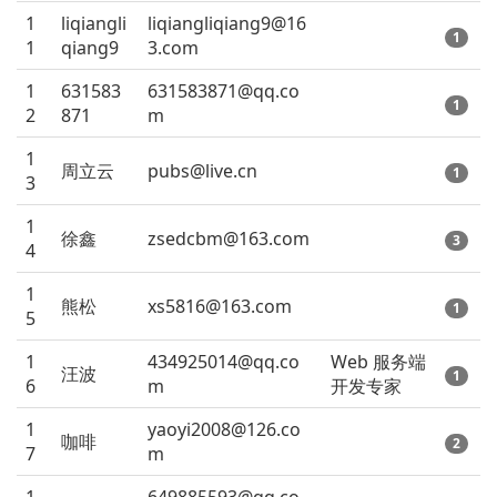
1
liqiangli
liqiangliqiang9@16
1
1
qiang9
3.com
1
631583
631583871@qq.co
1
2
871
m
1
周立云
pubs@live.cn
1
3
1
徐鑫
zsedcbm@163.com
3
4
1
熊松
xs5816@163.com
1
5
1
434925014@qq.co
Web 服务端
汪波
1
6
m
开发专家
1
yaoyi2008@126.co
咖啡
2
7
m