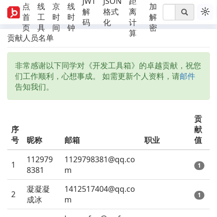
JWT
JSON
距
点
线
京
线
加
☼
解
格式
离
首
工
时
时
解
码
化
计
页
具
间
钟
密
算
贡献人员名单
非常感谢以下同学对《开发工具箱》的卓越贡献，祝您
们工作顺利，心想事成。 如需更新个人资料，请
邮件
告知我们。
贡
序
献
号
昵称
邮箱
职业
值
112979
1129798381@qq.co
1
1
8381
m
凝凝凝
1412517404@qq.co
2
1
成冰
m