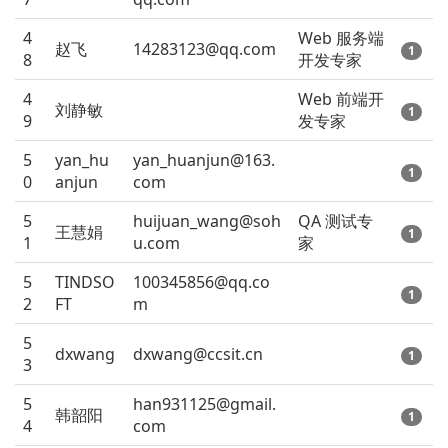
4
Web 服务端
赵飞
14283123@qq.com
1
8
开发专家
4
Web 前端开
刘静敏
1
9
发专家
5
yan_hu
yan_huanjun@163.
1
0
anjun
com
5
huijuan_wang@soh
QA 测试专
王慧娟
1
1
u.com
家
5
TINDSO
100345856@qq.co
1
2
FT
m
5
dxwang
dxwang@ccsit.cn
1
3
5
han931125@gmail.
韩韶阳
1
4
com