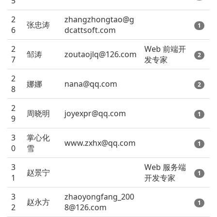
5
2
zhangzhongtao@g
张忠涛
1
6
dcattsoft.com
2
Web 前端开
邹涛
zoutaojlq@126.com
2
7
发专家
2
娜娜
nana@qq.com
2
8
2
周晓明
joyexpr@qq.com
1
9
3
掌心化
www.zxhx@qq.com
1
0
雪
3
Web 服务端
赵景宁
1
1
开发专家
3
zhaoyongfang_200
赵永方
1
2
8@126.com