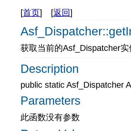
[
首页
] [
返回
]
Asf_Dispatcher::get
获取当前的Asf_Dispatche
Description
public static Asf_Dispatcher 
Parameters
此函数没有参数