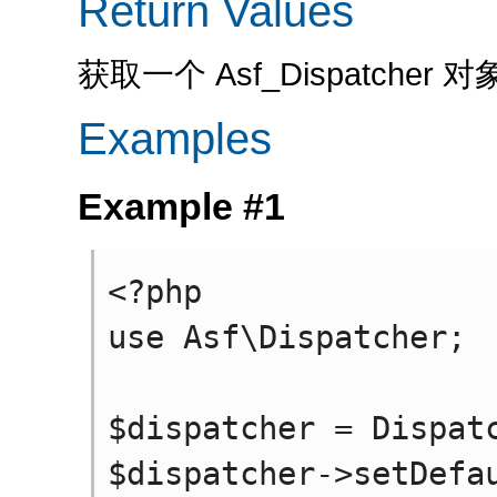
Return Values
获取一个 Asf_Dispatcher 对
Examples
Example #1
<?php

use Asf\Dispatcher;

$dispatcher = Dispatc
$dispatcher->setDefau