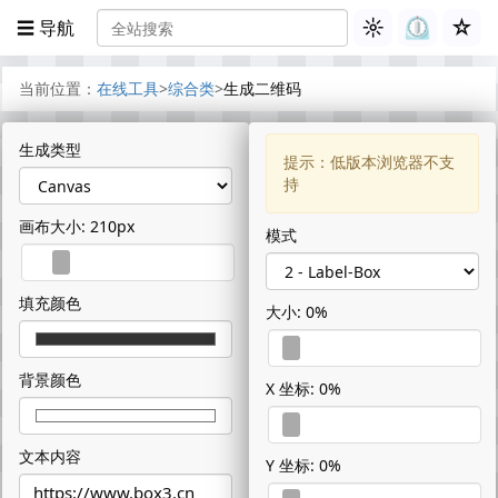
☼
⏲︎
☆
☰ 导航
当前位置：
在线工具
>
综合类
>
生成二维码
生成类型
提示：低版本浏览器不支
持
画布大小: 210px
模式
填充颜色
大小: 0%
背景颜色
X 坐标: 0%
文本内容
Y 坐标: 0%